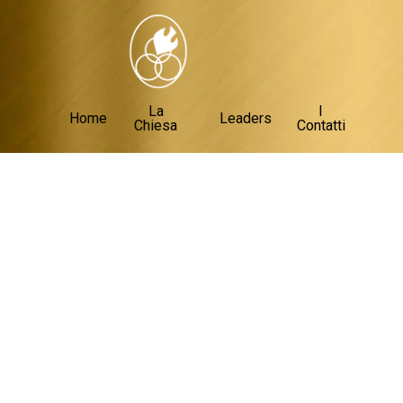
La
I
Home
Leaders
Chiesa
Contatti